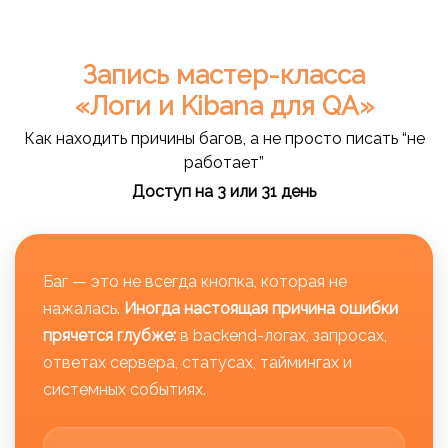
Запись мастер-класса
«Логи и Kibana для QA»
Как находить причины багов, а не просто писать “не
работает”
Доступ на 3 или 31 день
Баг — это не всегда кнопка, которая не
нажалась.
Иногда настоящая причина ошибки
прячется глубже:
в backend-логах, запросах,
ответах сервера, статусах, таймингах и
системных событиях.